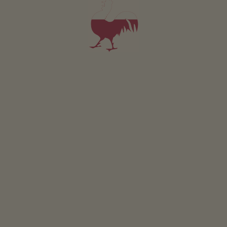
Świeże owoce i warzywa
Grzyby
Soki owocowe
Syrop owocowy