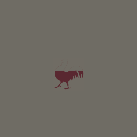
Gospodarstwo z uprawami ekologicznymi, uprawa winorośli
4,7
"Bardzo dobry"
(1 ocena)
Apartament od 110€
za noc
Rösslhof
Erwin Trafoier
Latsch
(Vinschgau)