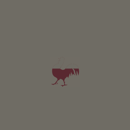
Przeżycia wakacyjne
Ciepłe spotkania i dużo natury – te wspomnienia
pozostaną Ci na długo.