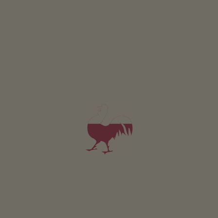
Tak blisko gór
Gdzie widok zmienia się w prawdziwe kino
FILTR