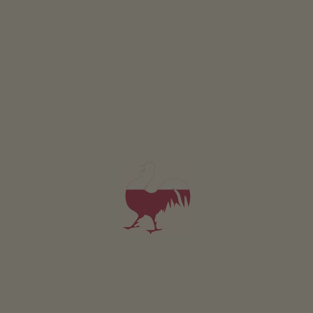
ŹRÓDŁO ZDROWIA
Jak zdrowy jest urlop w gospodarstwie