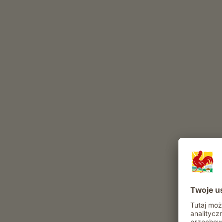
Świadomość pochodzenia
Fronthof i jego winnice są pięknie położon
Zweigelt, Sylvaner, Pinot Blanc, Kerner i Sau