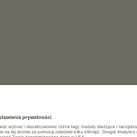
e na południowym zboczu w Völser Aicha, bezpośredni
vignon rosną na powierzchni 1,5 hektara.