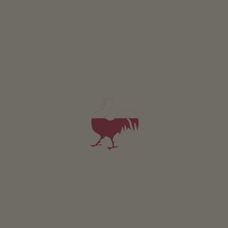
Abendstern
Atemgold
Bergduft
Dessertblüten kwiaty
deserowe
Eliksir miłości nr 7
Herzlwärmer
Koniczyna chlebowa
Kräuterspitze blau