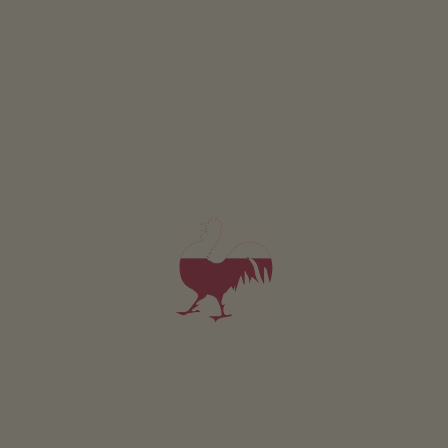
4,9
"Bardzo dobry"
(1 ocena)
możliwość rezerwacji online
Apartament od 121€
za noc
Stadlalm
Andreas Kircher
Welschnofen
Gospodarstwo z Hodowla zwierząt