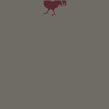
Apartament Noah
2-5 osób (4 stałych łóżek)
56m²
od 130€
dla 2 dorośli w tym śniadanie
Zwierzęta domowe w tym apartamencie są zabronione.
SZCZEGÓŁY I DOSTĘPNOŚĆ
ZAPYTAJ
ZAREZERWUJ