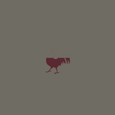
ŹRÓDŁO ZDROWIA
Jak zdrowy jest urlop w gospodarstwie