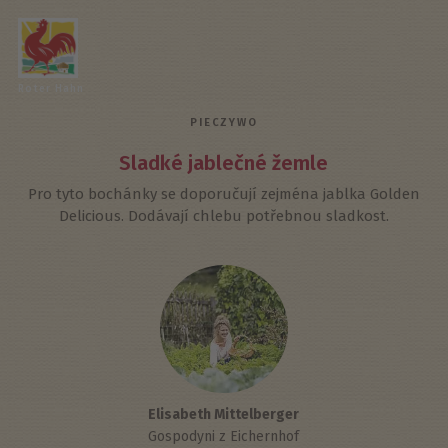
Roter Hahn
PIECZYWO
Sladké jablečné žemle
Pro tyto bochánky se doporučují zejména jablka Golden
Delicious. Dodávají chlebu potřebnou sladkost.
Elisabeth Mittelberger
Gospodyni z Eichernhof