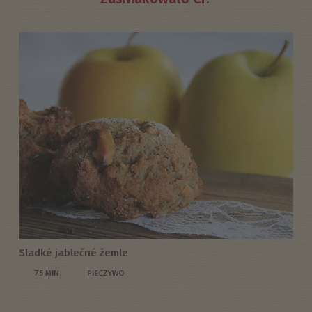
Sladké jablečné žemle
75 MIN.
PIECZYWO