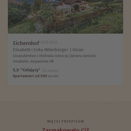
Eichernhof
Elisabeth i Erika Mittelberger
Vöran
Gospodarstwo z Hodowla zwierząt, Uprawa owoców
śniadanie, wyżywienie HB
5,0
"Celujący"
(22 oceny)
Apartament od 90€
za noc
WIĘCEJ PRZEPISÓW
Zasmakowało Ci?