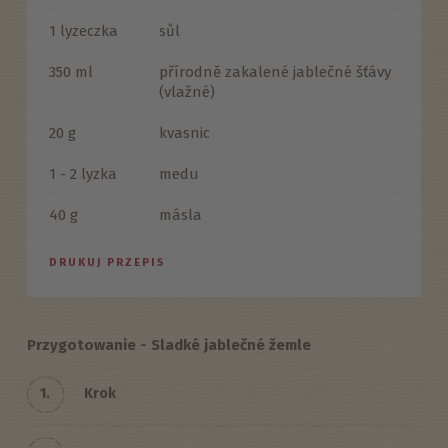
1 lyzeczka
sůl
350 ml
přírodně zakalené jablečné šťávy
(vlažné)
20 g
kvasnic
1 - 2 lyzka
medu
40 g
másla
DRUKUJ PRZEPIS
Przygotowanie - Sladké jablečné žemle
1.
Krok