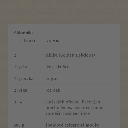
©
Składniki
6 ŽEMLE
75 MIN.
2
jabłka (Golden Delicious)
1 lyzka
lžíce skořice
1 lyzeczka
anýzu
2 lyzka
rozinek
3 - 4
vlašských ořechů, lískových
ořechůdýňová semínka nebo
slunečnicová semínka
500 g
špaldové celozrnné mouky