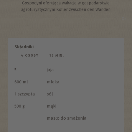
Gospodyni oferująca wakacje w gospodarstwie
agroturystycznym Kofler zwischen den Wänden
©
Składniki
4 OSOBY
15 MIN.
5
jaja
600 ml
mleka
1 szczypta
sól
500 g
mąki
masło do smażenia