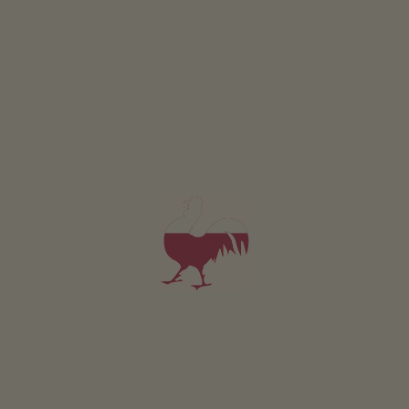
Elisabeth Hofmann
Gsiesertal
Gospodarstwo z Hodowla zwierząt
5,0
"Bardzo dobry"
(2 oceny)
możliwość rezerwacji online
Apartament od 95€
za noc
Lärchhof