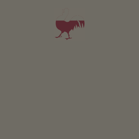
Wyrób sera
FILTR
KONKURS
Weź udział i wygraj
WYDARZENIA
W skrócie
SKLEP INTERNETOWY
Produkty wysokiej jakości