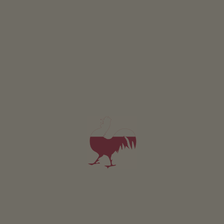
Schenkerhof
Martin & Dolores Lamp
Gsiesertal
Gospodarstwo z Hodowla zwierząt
śniadanie
5,0
"Bardzo dobry"
(8 oceny)
Apartament od 90€
za noc