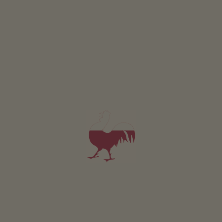
od 62€
dla 2 dorośli
Zwierzęta domowe w tym apartamencie są dozwolone.
SZCZEGÓŁY I DOSTĘPNOŚĆ
ZAPYTAJ
Dotyczy wszystkich naszych noclegów
Na zewnątrz
Laka piknikowa
Ogródek wiejski
Stanowisko do grillowania
Plac zabaw
Tenis stolowy
Trampolina
Zrównoważony wypoczynek
Pozyskiwanie energii z drewna: Zaklad produkcji zrebków
drzewnych