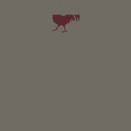
śniadanie
4,9
"Bardzo dobry"
(4 oceny)
możliwość rezerwacji online
Apartament od 126€
za noc
Stacherhof