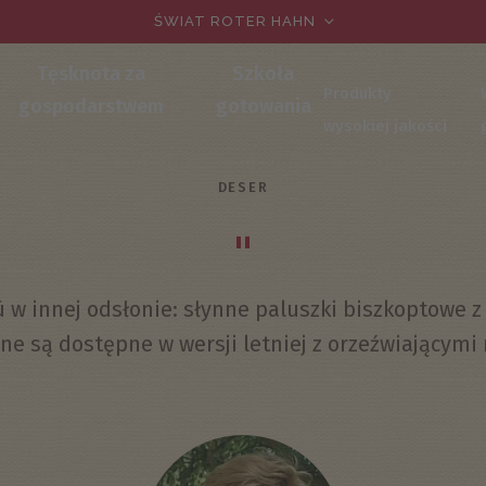
ŚWIAT ROTER HAHN
Tęsknota za
Szkoła
Produkty
gospodarstwem
gotowania
wysokiej jakości
DESER
"
ù w innej odsłonie: słynne paluszki biszkoptowe 
e są dostępne w wersji letniej z orzeźwiającymi