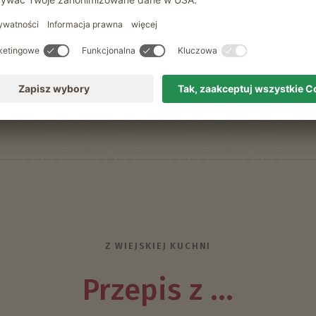
Z WIEJSKIEJ KUCHNI
Przepis z ...