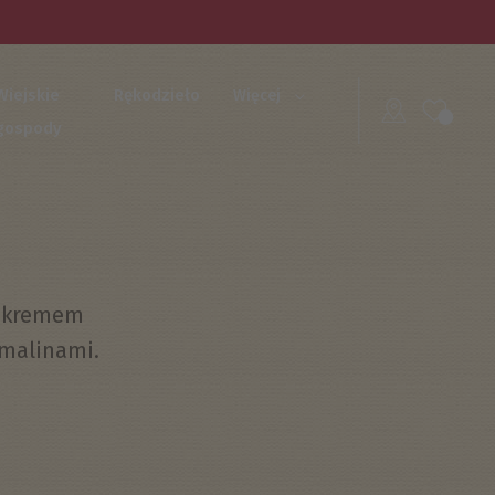
Wiejskie
Rękodzieło
Więcej
gospody
z kremem
 malinami.