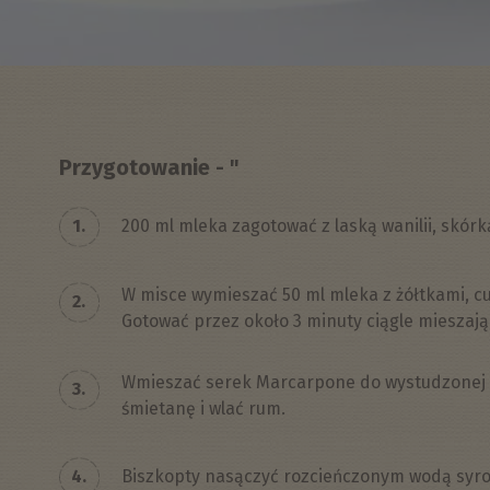
Przygotowanie - "
1.
200 ml mleka zagotować z laską wanilii, skórką
W misce wymieszać 50 ml mleka z żółtkami, c
2.
Gotować przez około 3 minuty ciągle mieszają
Wmieszać serek Marcarpone do wystudzonej k
3.
śmietanę i wlać rum.
4.
Biszkopty nasączyć rozcieńczonym wodą syro