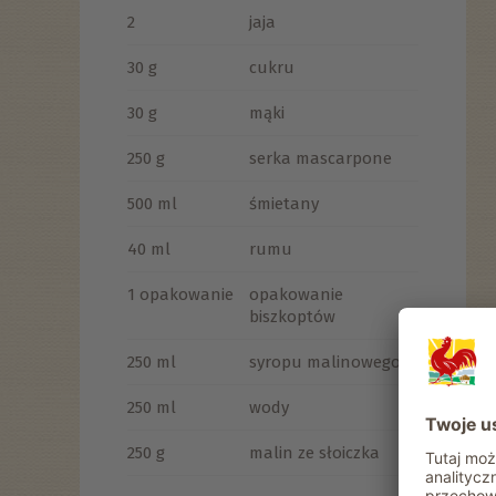
2
jaja
30 g
cukru
30 g
mąki
250 g
serka mascarpone
500 ml
śmietany
40 ml
rumu
1 opakowanie
opakowanie
biszkoptów
250 ml
syropu malinowego
250 ml
wody
250 g
malin ze słoiczka