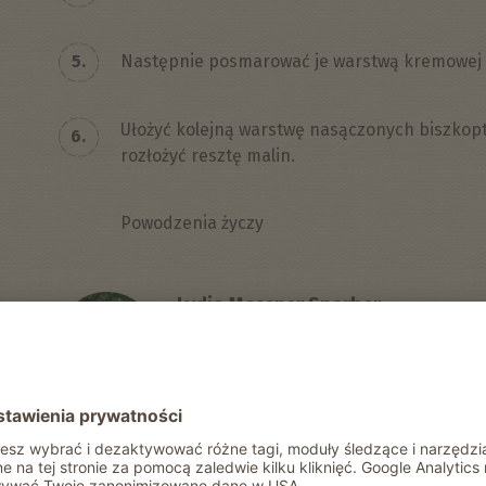
5.
Następnie posmarować je warstwą kremowej ma
Ułożyć kolejną warstwę nasączonych biszkopt
6.
rozłożyć resztę malin.
Powodzenia życzy
Lydia Messner Sparber
Gospodyni oferująca wakacje w gospo
Hahn”
PETRUNDERHOF W VILLNÖSS
Udostępnij znajomym