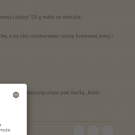
sy i ułożyć 125 g malin ze słoiczka.
ów, a na niej rozsmarować resztę kremowej masy i
darstwie agroturystycznym pod marką „Roter