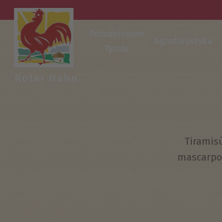
Południowym
Agroturystyka
Tyrolu
Roter Hahn
Tiramis
mascarpon