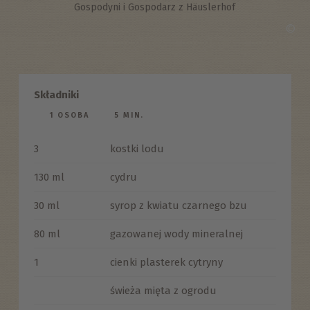
Gospodyni i Gospodarz z Häuslerhof
©
Składniki
1 OSOBA
5 MIN.
3
kostki lodu
130 ml
cydru
30 ml
syrop z kwiatu czarnego bzu
80 ml
gazowanej wody mineralnej
1
cienki plasterek cytryny
świeża mięta z ogrodu