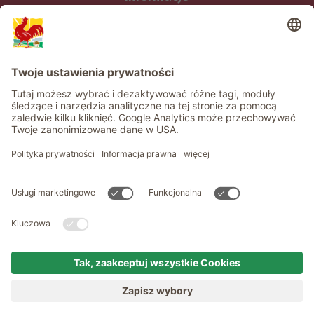
Usługi
Prywatność
Newsletter
© Roter Hahn - Znak jakości południowotyrolskich gospodarstw .
Oficjalny portal wakacji w gospodarstwie Południowego Tyrolu
produced by
MENU
GOSPODARSTWA
TĘSKNOTA