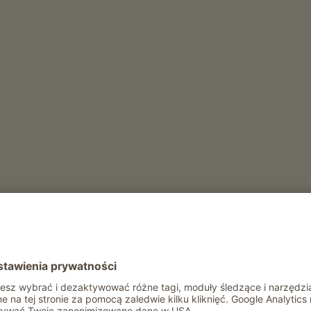
Rekreacja i aktywność zimą
Wypozyczalnia sanek
rhof