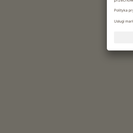
Produkty z własnego gospodarstwa
jajka (Jaja z wolnego wybiegu)
soki owocowe (Sok jablkowy (naturalnie metny))
świeże warzywa sezonowe
świeże owoce sezonowe
Zakwaterowanie i ceny
Dotyczy wszystkich naszych noclegów
Na zewnątrz
Laka piknikowa
Plac zabaw
Zrównoważony wypoczynek