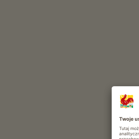
drób
pies
kot
zające
Atrakcje i oferty w gospodarstwie
Oferta agroturystyczna
Codzienne obowiazki gospodarskie
możliwość otrzymywania produktów z
własnego ogrodu
Chwile relaksu w Tschanne