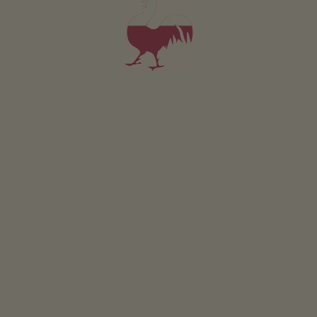
Dom letniskowy B
2-7 osób (7 stałych łóżek)
90m²
od 180€
dla 2 dorośli w tym śniadanie
Zwierzęta domowe w tym apartamencie są zabronione.
SZCZEGÓŁY I DOSTĘPNOŚĆ
ZAPYTAJ