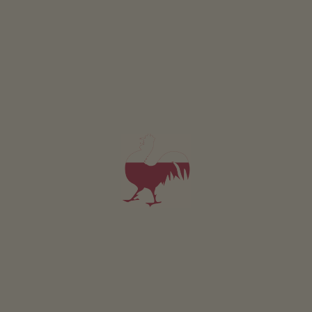
Apartament Kalterer See
2-3 osób (2 stałych łóżek)
37m²
od 130€
dla 2 dorośli
Zwierzęta domowe w tym apartamencie są zabronione.
SZCZEGÓŁY I DOSTĘPNOŚĆ
ZAPYTAJ