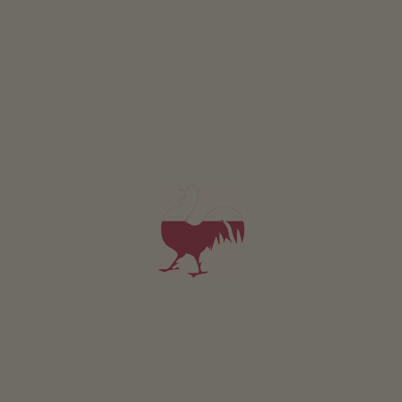
Domek na drzewie
Koszykówka
Tenis stolowy
Zrównoważony wypoczynek
Pozyskiwanie energii z drewna: Ogrzewanie drewnem
piecowym
Pozyskiwanie energii slonecznej: Termiczna instalacja
sloneczna
Stacja do ladowania rowerów elektrycznych
Pozostałe usługi
WLAN w czesci ogólnodostepnej
Usluga dostarczania pieczywa
Usluga odbioru z dworca kolejowego lub autobusowego
Położenie & dojazd
OBLICZ TRASĘ