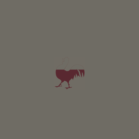
Pokój Etschtal
2 osób (2 stałych łóżek)
14m²
od 70€
dla 2 dorośli w tym śniadanie
Zwierzęta domowe w tym pokoju są dozwolone.
SZCZEGÓŁY I DOSTĘPNOŚĆ
ZAPYTAJ