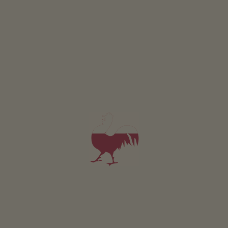
Apartament od 130€
za noc
Ganderhof
Rodzina Framba
Terlan
(Bolzano i okolice)
Gospodarstwo z Uprawa owoców , uprawa winorośli
4,8
"Bardzo dobry"
(11 oceny)
Apartament od 98€
za noc