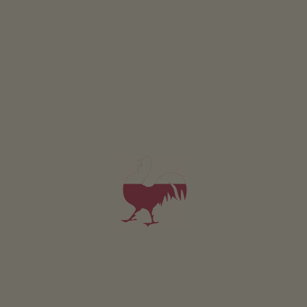
Apartament Hocheppan
2-3 osób (2 stałych łóżek)
46m²
od 100€
dla 2 dorośli
Zwierzęta domowe w tym apartamencie są zabronione.
SZCZEGÓŁY I DOSTĘPNOŚĆ
ZAPYTAJ