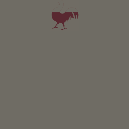
Pokój Hintokommo
2 osób (2 stałych łóżek)
21m²
od 115€
dla 2 dorośli w tym śniadanie
Zwierzęta domowe w tym pokoju są zabronione.
SZCZEGÓŁY I DOSTĘPNOŚĆ
ZAPYTAJ