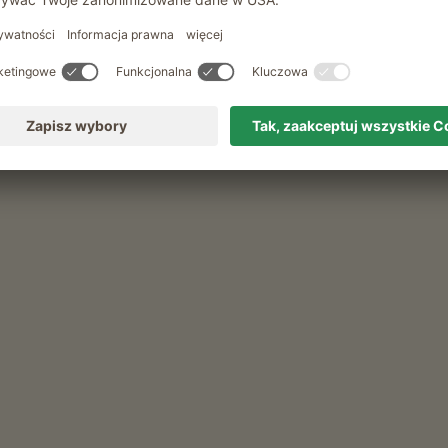
Wypozyczalnia kijków
f
 koutku s produkty