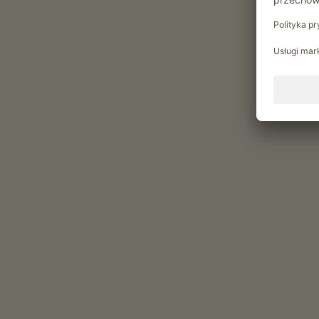
Prowadzenie gospodarstwa
Chwile relaksu w Lobiserho
Vlastní výrobky z našeho dvora v našem
jajka (Jaja z wolnego wybiegu)
dżemy (Pasta do smarowania z brzoskwini)
syrop (Syrop z kwiatu czarnego bzu)
soki owocowe (Sok jablkowy (naturalnie metny))
suszone owoce (Suszone jablka)
świeże owoce sezonowe (Jablka)