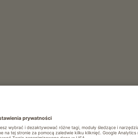
w i uprawa winorośli
th
Pink Lady
Royal Gala
)
r
Weißburgunder (Pinot Blanc)
ły rok
Rekreacja i aktywność latem