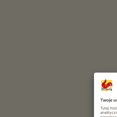
Codzienne obowiązki w gospodarstwie
The Lobiserhof to gospodarstwo z Uprawa owocó
uprawa jabłek (
Fuji
Golden Delicious
Granny Smi
uprawa winorośli (
Chardonnay
Lagrein
Rulände
Winogrona Gewürztraminer
)
Te zwierzęta mieszkają w naszym gospodarstwie ca
drób
kot
zające
Atrakcje i oferty w gospodarstwie
Oferta agroturystyczna