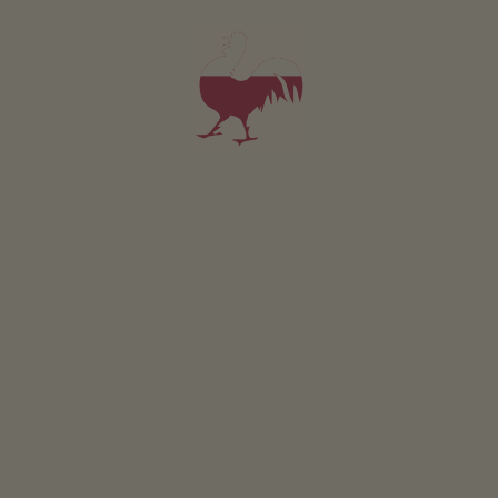
Dom letniskowy Hugo
2-5 osób (5 stałych łóżek)
54m²
od 180€
dla 2 dorośli
Zwierzęta domowe w tym apartamencie są zabronione.
SZCZEGÓŁY I DOSTĘPNOŚĆ
ZAPYTAJ
Dotyczy wszystkich naszych noclegów
Na zewnątrz
Laka piknikowa