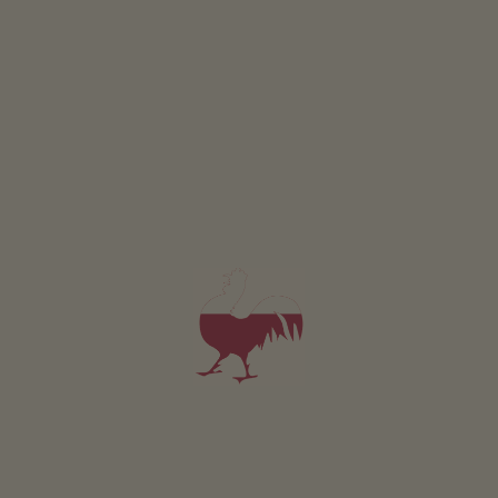
Apartament Almstübele
2-4 osób (2 stałych łóżek)
36m²
od 104€
dla 2 dorośli w tym śniadanie
Zwierzęta domowe w tym apartamencie są dozwolone.
SZCZEGÓŁY I DOSTĘPNOŚĆ
ZAPYTAJ