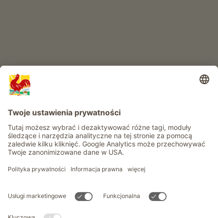
Przygoda na farmie
Informacje
Usługi
Prywatność
Newsletter
© Roter Hahn - Znak jakości południowotyrolskich gospodarstw .