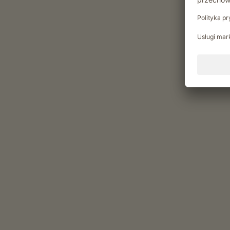
Rekreacja i aktywność
Inspiracje przy kawie
Alerty pogodowe
Kreatywne popoludnia
Chwile relaksu w Löfflerho
Vlastní výrobky z našeho dvora v našem
mleka (Mleko krowie)
jogurt (Jogurt naturalny)
jajka (Jaja z wolnego wybiegu)