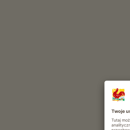
bydło
drób
kot
zające
Inne zwierzęta w gospodarstwie: Swinki morskie
Atrakcje i oferty w gospodarstwie
Oferta agroturystyczna
Codzienne obowiazki gospodarskie
Pomoc w stajni
Zwiedzanie obejscia gospodarskiego
Pobyty regeneracyjne i kuracje
Szlak Bosej Stopy
Kabina z podczerwienia
Sauna parowa