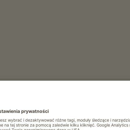
Rekreacja i aktywność zimą
Suszarka do butów narciarskich
Wypozyczalnia sanek
Rekreacja i aktywność latem
Wypozyczalnia kijków