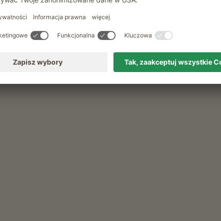
f
 koutku s produkty