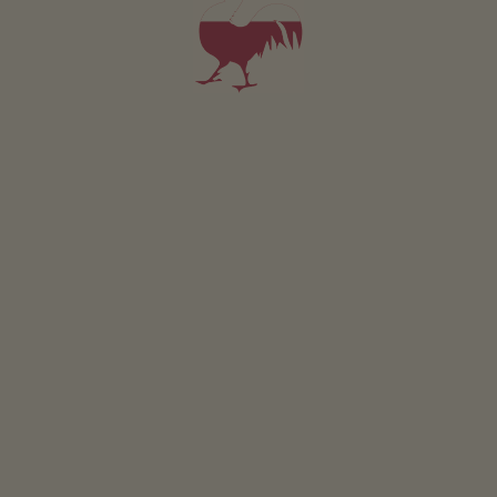
Apartament Puez
2 osób (2 stałych łóżek)
55m²
od 340€
dla 2 dorośli
Zwierzęta domowe w tym apartamencie są zabronione.
SZCZEGÓŁY I DOSTĘPNOŚĆ
ZAPYTAJ
Dotyczy wszystkich naszych noclegów
Na zewnątrz
Laka piknikowa
Taras
Ogródki ziolowe
Zrównoważony wypoczynek
Pozyskiwanie energii slonecznej: Fotowoltaika
Stacja do ladowania rowerów elektrycznych
Stacja ladowania samochodów elektrycznych