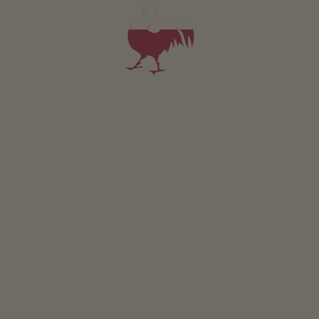
ZAPYTAJ
ZAREZERWUJ
Apartament Tradition 3
2-4 osób (4 stałych łóżek)
60m²
od 150€
dla 2 dorośli w tym śniadanie
Zwierzęta domowe w tym apartamencie są dozwolone.