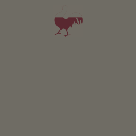
Laka piknikowa
Ogródek wiejski
Ogródki ziolowe
Stanowisko do grillowania
Ciagnik na pedaly
Plac zabaw
Chodzenie na szczudlach
Domek dla dzieci
Pilkarzyki
Rowery dla dzieci
Tenis stolowy
Zrównoważony wypoczynek
Pozyskiwanie energii z drewna: Ogrzewanie drewnem
piecowym
Pozyskiwanie energii slonecznej: Fotowoltaika
Ogólnodostępna strefa wewnętrzna
Biblioteka
Przechowalnia rowerów
Pozostałe usługi