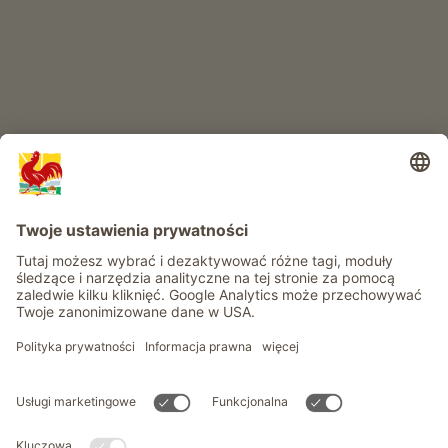
Przygoda na farmie
Informacje
Usługi
Prywatność
Newsletter
© Roter Hahn - Znak jakości południowotyrolskich gospodarstw .