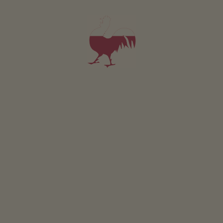
Więcej
Oferty last minute
Położenie & dojazd
OBLICZ TRASĘ
W pobliżu
do centrum
5
km
najbliższy przystanek
300
m
do supermarket
2
km
do ścieżki rowerowej
0
km
do ośrodka narciarskiego
15
km
do trasy biegowej
15
km
do toru saneczkowego
15
km
do jeziora kąpielowego
10
km