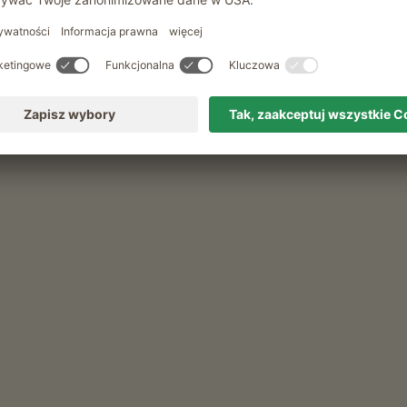
niadaniowy
wędliny, dżemy, syrop, galaretki, chutney, przyprawy
wieże owoce sezonowe