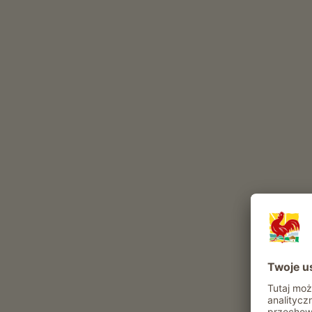
Produkcja mleka
hodowla drobiu
Te zwierzęta mieszkają w naszym gospodarstwie ca
bydło
drób
pies
kot
Atrakcje i oferty w gospodarstwie
Oferta agroturystyczna
Pomoc w stajni
Zwiedzanie obejscia gospodarskiego
możliwość otrzymywania produktów z
własnego ogrodu