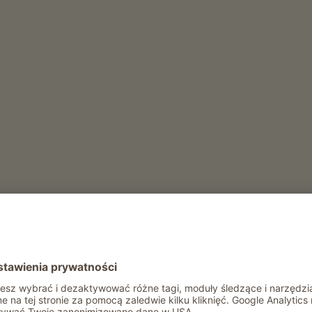
ły rok