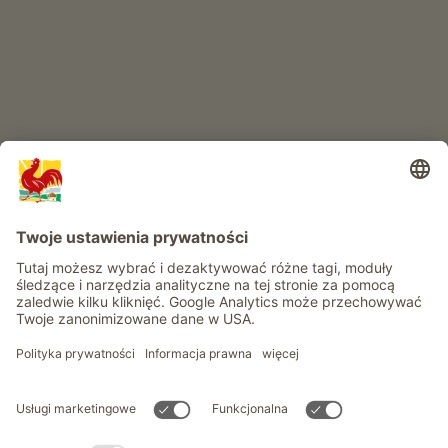
Przygoda na farmie
Informacje
Usługi
Prywatność
Newsletter
© Roter Hahn - Znak jakości południowotyrolskich gospodarstw .