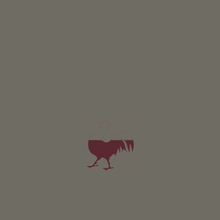
Apartament Tatschblick
2-5 osób (4 stałych łóżek)
46m²
od 75€
dla 2 dorośli w tym śniadanie
Zwierzęta domowe w tym apartamencie są zabronione.
SZCZEGÓŁY I DOSTĘPNOŚĆ
ZAPYTAJ