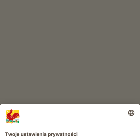
W skrócie
SKLEP INTERNETOWY
Produkty wysokiej jakości
RAJ DLA DZIECI
Przygoda na farmie
Informacje
Usługi
Prywatność