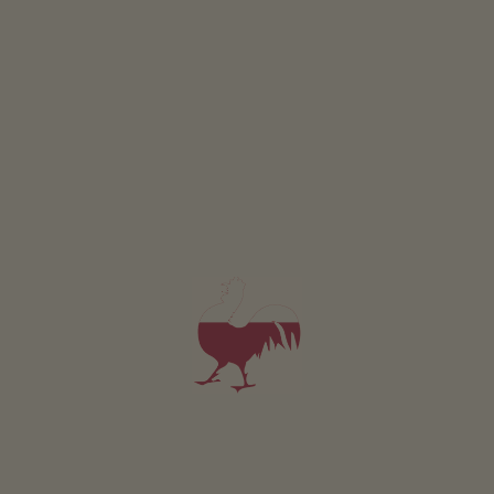
(4 oceny)
Apartament od 60€
za noc
Siglgut
Siegfried Pöder
Latsch
(Vinschgau)
Gospodarstwo z Hodowla zwierząt, Uprawa owoców
śniadanie