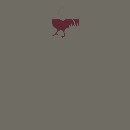
cieszy się rezerwat przyrody Fanes-Sennes-Prags,
należący do Dolomitów wpisanych na listę światowego
dziedzictwa przyrody UNESCO, i naturalne biotopy łąk
Rit i Armentara.
CZYTAJ WIĘCEJ
ALTA BADIA W PIUGUŁCE
Wyjątkowo piękne kwiaty
na łąkach Armentara
QUIZ
Jakim jesteś typem gościa podczas wakacji
Pierwsza wioska
w gospodarstwie?
wędrówkowa
ZACZYNAMY
Płd. Tyrolu z certyfikatem