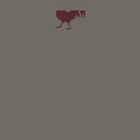
postanowili wysłać ją do klasztoru do Florencji.
CZYTAJ WIĘCEJ
WOKÓŁ KRONPLATZU W PIGUŁCE
Szlak czterech szczytów
na hali Taistner
QUIZ
Jakim jesteś typem gościa podczas wakacji
w gospodarstwie?
ZACZYNAMY
Zamek Welsperg
z potężną wieżą zamkową