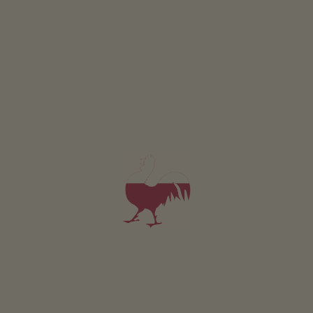
Apartament od 125€
za noc
Telfnerhof
Josef Oberrauch
Klausen
(Eisacktal)
Gospodarstwo z Hodowla zwierząt
Apartament od 150€
za noc