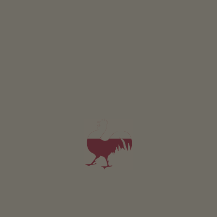
Apartament od 62€
za noc
ZBYT MAŁO WYNIKÓW? DOSTOSUJ WYSZUKIWANIE.
3 POWODY
Aby udać się na urlop w Prettau
Miejsce pielgrzymek
Oddech w uzdrowiskowych
Niegdyś służył jako kaplica dla górników, dzisiaj kościół
sztolniach byłej kopalni
Ducha Świętego jest popularnym miejscem