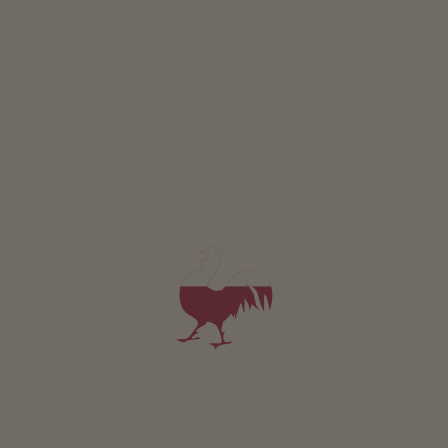
Pristingerhof
Rudolf Planer
Kastelruth
Gospodarstwo z Hodowla zwierząt
śniadanie
4,6
"Bardzo dobry"
(4 oceny)
Apartament od 88€
za noc