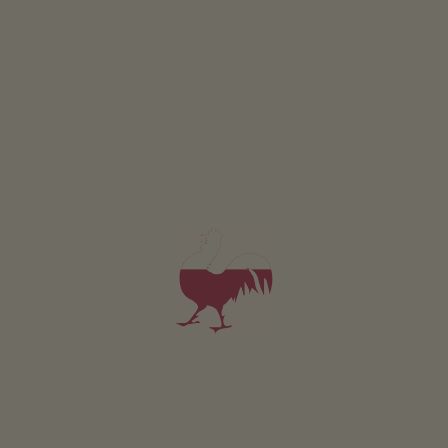
5,0
"Celujący"
(52 oceny)
możliwość rezerwacji online
Apartament od 179€
za noc
Kandlerhof-Erbhof
Hannes Spornberger
Bozen
(Bolzano i okolice)
Gospodarstwo z uprawa winorośli