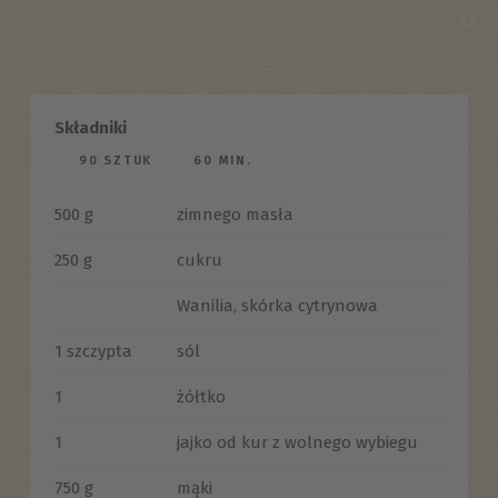
©
Składniki
90 SZTUK
60 MIN.
500 g
zimnego masła
250 g
cukru
Wanilia, skórka cytrynowa
1 szczypta
sól
1
żółtko
1
jajko od kur z wolnego wybiegu
750 g
mąki