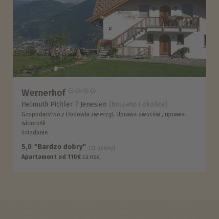
Wernerhof
Helmuth Pichler
Jenesien
(Bolzano i okolice)
Gospodarstwo z Hodowla zwierząt, Uprawa owoców , uprawa
winorośli
śniadanie
5,0
"Bardzo dobry"
(12 oceny)
Apartament od 110€
za noc