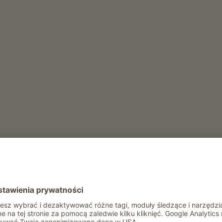
Rekreacja i aktywność zimą
Suszarka do butów narciarskich
Wypozyczalnia sanek
Rekreacja i aktywność latem
Wypozyczalnia rowerów
Wypozyczalnia kijków