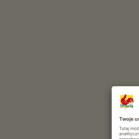
Atrakcje i oferty w gospodarstwie
Oferta agroturystyczna
Codzienne obowiazki gospodarskie
Pomoc w stajni
Zwiedzanie obejscia gospodarskiego
Pomoc przy sianokosach
Prowadzenie gospodarstwa
możliwość otrzymywania produktów z
własnego ogrodu
Rekreacja i aktywność
Ognisko
Skakanie po sianie