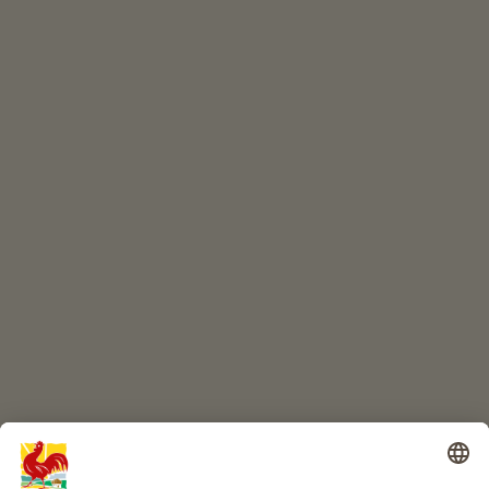
WYDARZENIA
W skrócie
SKLEP INTERNETOWY
Produkty wysokiej jakości
RAJ DLA DZIECI
Przygoda na farmie
Informacje
Usługi