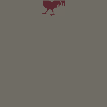
SZCZEGÓŁY I DOSTĘPNOŚĆ
ZAPYTAJ
ZAREZERWUJ
Apartament Omas Garten
3-7 osób (4 stałych łóżek)
60m²
od 135€
dla 3 dorośli w tym śniadanie